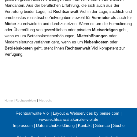
Mandanten. Aus der beruflichen Erfahrung, die sich auch aus der
Vertretung beider Lager, ist
Rechtsanwalt
Viol in der Lage, sachlich und
emotionslos realistische Zielvorgaben sowohl für
Vermieter
als auch für
Mieter
zu entwickeln und durchzusetzen. Wenn es um die Formulierung
oder Überprüfung von gewerblichen oder privaten
Mietverträgen
geht,
wenn es um Betriebskostenerhöhungen,
Mieterhöhungen
oder
Modernisierungsverfahren geht, wenn es um
Nebenkosten
oder
Betriebskosten
geht, steht Ihnen
Rechtsanwalt
Viol kompetent zur
Verfügung.
Home
|
Rechtsgebiete
|
Mietrecht
Rechtsanwälte Viol |
Layout & Webservices by bense.com
|
www.rechtsanwaltskanzlei-viol.de
Impressum
|
Datenschutzerklärung
|
Kontakt
|
Sitemap
|
Suche