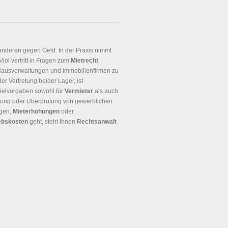
anderen gegen Geld. In der Praxis nimmt
Viol vertritt in Fragen zum
Mietrecht
 Hausverwaltungen und Immobilienfirmen zu
r Vertretung beider Lager, ist
 Zielvorgaben sowohl für
Vermieter
als auch
rung oder Überprüfung von gewerblichen
ngen,
Mieterhöhungen
oder
ebskosten
geht, steht Ihnen
Rechtsanwalt