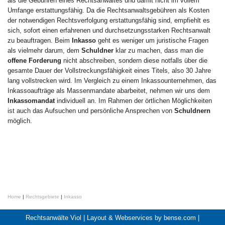
als die Gebühren eines Rechtsanwaltes und damit nicht im vollem
Umfange erstattungsfähig. Da die Rechtsanwaltsgebühren als Kosten
der notwendigen Rechtsverfolgung erstattungsfähig sind, empfiehlt es
sich, sofort einen erfahrenen und durchsetzungsstarken Rechtsanwalt
zu beauftragen. Beim
Inkasso
geht es weniger um juristische Fragen
als vielmehr darum, dem
Schuldner
klar zu machen, dass man die
offene Forderung
nicht abschreiben, sondern diese notfalls über die
gesamte Dauer der Vollstreckungsfähigkeit eines Titels, also 30 Jahre
lang vollstrecken wird. Im Vergleich zu einem Inkassounternehmen, das
Inkassoaufträge als Massenmandate abarbeitet, nehmen wir uns dem
Inkassomandat
individuell an. Im Rahmen der örtlichen Möglichkeiten
ist auch das Aufsuchen und persönliche Ansprechen von
Schuldnern
möglich.
Home
|
Rechtsgebiete
|
Inkasso
Rechtsanwälte Viol |
Layout & Webservices by bense.com
|