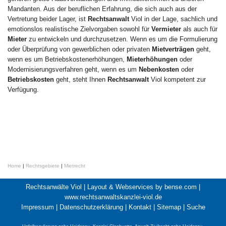
Mandanten. Aus der beruflichen Erfahrung, die sich auch aus der
Vertretung beider Lager, ist
Rechtsanwalt
Viol in der Lage, sachlich und
emotionslos realistische Zielvorgaben sowohl für
Vermieter
als auch für
Mieter
zu entwickeln und durchzusetzen. Wenn es um die Formulierung
oder Überprüfung von gewerblichen oder privaten
Mietverträgen
geht,
wenn es um Betriebskostenerhöhungen,
Mieterhöhungen
oder
Modernisierungsverfahren geht, wenn es um
Nebenkosten
oder
Betriebskosten
geht, steht Ihnen
Rechtsanwalt
Viol kompetent zur
Verfügung.
Home
|
Rechtsgebiete
|
Mietrecht
Rechtsanwälte Viol |
Layout & Webservices by bense.com
|
www.rechtsanwaltskanzlei-viol.de
Impressum
|
Datenschutzerklärung
|
Kontakt
|
Sitemap
|
Suche