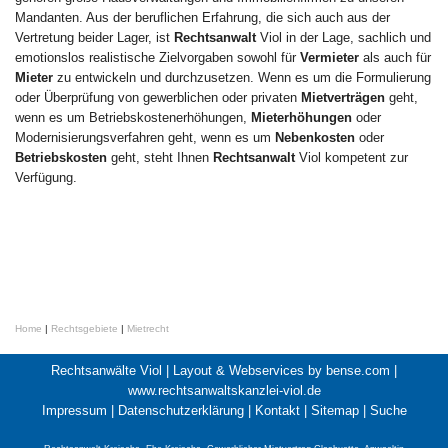
Mandanten. Aus der beruflichen Erfahrung, die sich auch aus der
Vertretung beider Lager, ist
Rechtsanwalt
Viol in der Lage, sachlich und
emotionslos realistische Zielvorgaben sowohl für
Vermieter
als auch für
Mieter
zu entwickeln und durchzusetzen. Wenn es um die Formulierung
oder Überprüfung von gewerblichen oder privaten
Mietverträgen
geht,
wenn es um Betriebskostenerhöhungen,
Mieterhöhungen
oder
Modernisierungsverfahren geht, wenn es um
Nebenkosten
oder
Betriebskosten
geht, steht Ihnen
Rechtsanwalt
Viol kompetent zur
Verfügung.
Home
|
Rechtsgebiete
|
Mietrecht
Rechtsanwälte Viol |
Layout & Webservices by bense.com
|
www.rechtsanwaltskanzlei-viol.de
Impressum
|
Datenschutzerklärung
|
Kontakt
|
Sitemap
|
Suche