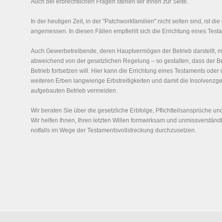
Auch bei erbrechtlichen Fragen stehen wir Ihnen zur Seite.
In der heutigen Zeit, in der "Patchworkfamilien" nicht selten sind, ist die
angemessen. In diesen Fällen empfiehlt sich die Errichtung eines Test
Auch Gewerbetreibende, deren Hauptvermögen der Betrieb darstellt, m
abweichend von der gesetzlichen Regelung – so gestalten, dass der Be
Betrieb fortsetzen will. Hier kann die Errichtung eines Testaments oder
weiteren Erben langwierige Erbstreitigkeiten und damit die Insolvenz
aufgebauten Betrieb vermeiden.
Wir beraten Sie über die gesetzliche Erbfolge, Pflichtteilsansprüche un
Wir helfen Ihnen, Ihren letzten Willen formwirksam und unmissverständ
notfalls im Wege der Testamentsvollstreckung durchzusetzen.