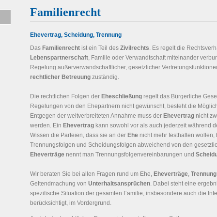
Familienrecht
Ehevertrag, Scheidung, Trennung
Das
Familienrecht
ist ein Teil des
Zivilrechts
. Es regelt die Rechtsver
Lebenspartnerschaft
, Familie oder Verwandtschaft miteinander verbun
Regelung außerverwandschaftlicher, gesetzlicher Vertretungsfunktion
rechtlicher Betreuung
zuständig.
Die rechtlichen Folgen der
Eheschließung
regelt das Bürgerliche Gese
Regelungen von den Ehepartnern nicht gewünscht, besteht die Möglich
Entgegen der weitverbreiteten Annahme muss der
Ehevertrag
nicht zw
werden. Ein
Ehevertrag
kann sowohl vor als auch jederzeit während 
Wissen die Parteien, dass sie an der
Ehe
nicht mehr festhalten wollen, 
Trennungsfolgen und Scheidungsfolgen abweichend von den gesetzlich
Eheverträge
nennt man Trennungsfolgenvereinbarungen und
Scheid
Wir beraten Sie bei allen Fragen rund um Ehe,
Eheverträge
,
Trennung
Geltendmachung von
Unterhaltsansprüchen
. Dabei steht eine ergebn
spezifische Situation der gesamten Familie, insbesondere auch die I
berücksichtigt, im Vordergrund.