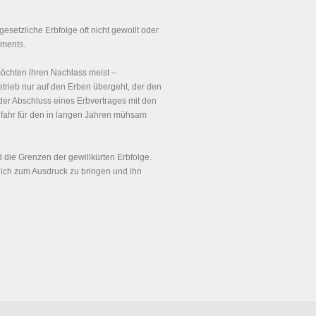
 gesetzliche Erbfolge oft nicht gewollt oder
aments.
öchten ihren Nachlass meist –
trieb nur auf den Erben übergeht, der den
 der Abschluss eines Erbvertrages mit den
gefahr für den in langen Jahren mühsam
d die Grenzen der gewillkürten Erbfolge.
lich zum Ausdruck zu bringen und ihn