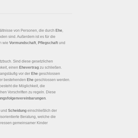
hältnisse von Personen, die durch
Ehe
,
den sind. Außerdem ist es für die
en wie
Vormundschaft
,
Pflegschaft
und
tzbuch. Sind diese gesetzlichen
keit, einen
Ehevertrag
zu schließen.
angsläufig vor der
Ehe
geschlossen
der bestehenden
Ehe
geschlossen werden.
besteht die Möglichkeit, die
en Vorschriften zu regeln. Diese
ungsfolgenvereinbarungen
.
und
Scheidung
einschließlich der
isorientierte Beratung, welche die
nteressen gemeinsamer Kinder