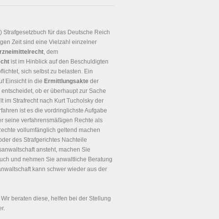
!) Strafgesetzbuch für das Deutsche Reich
gen Zeit sind eine Vielzahl einzelner
rzneimittelrecht
, dem
echt
ist im Hinblick auf den Beschuldigten
chtet, sich selbst zu belasten. Ein
f Einsicht in die
Ermittlungsakte
der
entscheidet, ob er überhaupt zur Sache
t im Strafrecht nach Kurt Tucholsky der
rfahren ist es die vordringlichste Aufgabe
r seine verfahrensmäßigen Rechte als
 Rechte vollumfänglich geltend machen
oder des Strafgerichtes Nachteile
sanwaltschaft ansteht, machen Sie
ch und nehmen Sie anwaltliche Beratung
sanwaltschaft kann schwer wieder aus der
. Wir beraten diese, helfen bei der Stellung
r.