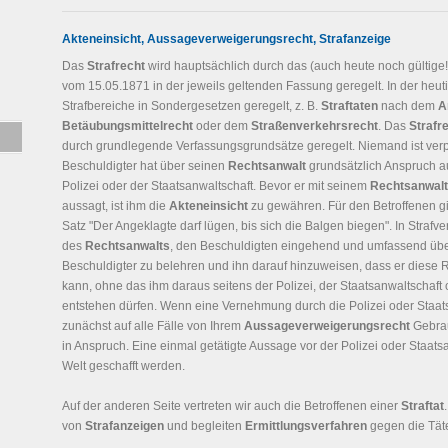
Akteneinsicht, Aussageverweigerungsrecht, Strafanzeige
Das
Strafrecht
wird hauptsächlich durch das (auch heute noch gültige
vom 15.05.1871 in der jeweils geltenden Fassung geregelt. In der heuti
Strafbereiche in Sondergesetzen geregelt, z. B.
Straftaten
nach dem
A
Betäubungsmittelrecht
oder dem
Straßenverkehrsrecht
. Das
Strafr
durch grundlegende Verfassungsgrundsätze geregelt. Niemand ist verpfli
Beschuldigter hat über seinen
Rechtsanwalt
grundsätzlich Anspruch au
Polizei oder der Staatsanwaltschaft. Bevor er mit seinem
Rechtsanwalt
aussagt, ist ihm die
Akteneinsicht
zu gewähren. Für den Betroffenen gil
Satz "Der Angeklagte darf lügen, bis sich die Balgen biegen". In Strafve
des
Rechtsanwalts
, den Beschuldigten eingehend und umfassend übe
Beschuldigter zu belehren und ihn darauf hinzuweisen, dass er diese
kann, ohne das ihm daraus seitens der Polizei, der Staatsanwaltschaft 
entstehen dürfen. Wenn eine Vernehmung durch die Polizei oder Staat
zunächst auf alle Fälle von Ihrem
Aussageverweigerungsrecht
Gebrau
in Anspruch. Eine einmal getätigte Aussage vor der Polizei oder Staat
Welt geschafft werden.
Auf der anderen Seite vertreten wir auch die Betroffenen einer
Straftat
von
Strafanzeigen
und begleiten
Ermittlungsverfahren
gegen die Täte