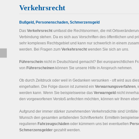
Verkehrsrecht
Bußgeld, Personenschaden, Schmerzensgeld
Das
Verkehrsrecht
umfasst die Rechtsnormen, die mit Ortsveränderu
Verbindung stehen. Da es sich aus Vorschriften des öffentlichen und pr
sehr komplexes Rechtsgebiet und kann nur schwerlich in einem zus
werden. Bei Fragen zum
Verkehrsrecht
wenden Sie sich an uns.
Führerschein
nicht in Deutschland gemacht? Bei europarechtlichen 
von
Führerscheinen
können Sie unsere Hilfe in Anspruch nehmen.
Ob durch Zeitdruck oder weil in Gedanken versunken - oft wird aus die
eingehalten. Die Folge davon ist zumeist ein
Verwarnungsverfahren
,
werden kann. Wenn Sie beispielsweise das
Verwarngeld
nicht innerha
den vorgeworfenen Verstoß anfechten möchten, können wir Ihnen ebenf
Aufgrund der immer stärker zunehmenden Verkehrsdichte sind Unfälle 
Wunsch den gesamten anfallenden Schriftverkehr. Ermitteln beispiels
regulieren
Fahrzeugschäden
oder kümmern uns bei eventuellen
Pers
Schmerzensgelder
gezahlt werden.