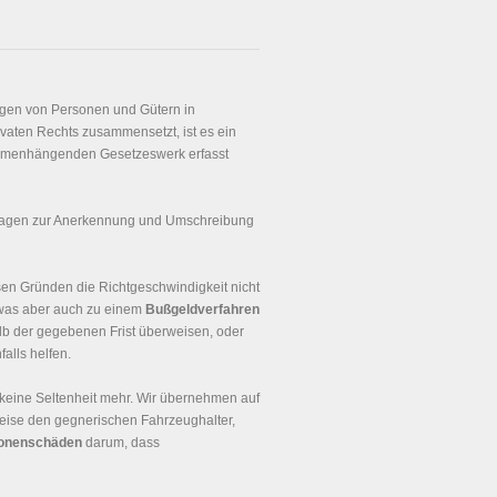
ngen von Personen und Gütern in
ivaten Rechts zusammensetzt, ist es ein
ammenhängenden Gesetzeswerk erfasst
Fragen zur Anerkennung und Umschreibung
sen Gründen die Richtgeschwindigkeit nicht
 was aber auch zu einem
Bußgeldverfahren
lb der gegebenen Frist überweisen, oder
alls helfen.
keine Seltenheit mehr. Wir übernehmen auf
weise den gegnerischen Fahrzeughalter,
onenschäden
darum, dass