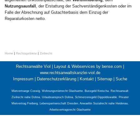
Nutzungsausfall
, der Erstattung der Sachverständigenkosten oder im
Falle der Abrechnung auf Gutachterbasis dem Einzug der
Reparaturkosten netto.
Home
|
Rechtsgebiete
|
Zivilrecht
Rechtsanwälte Viol |
Layout & Webservices by bense.com
|
www.rechtsanwaltskanzlei-viol.de
Impressum
|
Datenschutzerklärung
|
Kontakt
|
Sitemap
|
Suche
Mietvertraege Coswig
,
Wohnungsmietrecht Glashuette
,
Bussgeld Kreischa
,
Rechtsanwalt
Zivilrecht nahe Dohna
,
Urlaubsanspruch Dohna
,
Schmerzensgeld Dippoldiswalde
,
Privater
Mietvertrag Freiberg
,
Lebenspartnerschaft Dresden
,
Anwaeltin Sozialrecht nahe Heidenau
,
Arbeitsvertragsrecht Glashuette